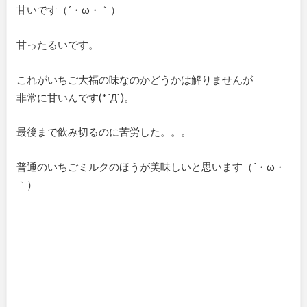
甘いです（´・ω・｀）
甘ったるいです。
これがいちご大福の味なのかどうかは解りませんが
非常に甘いんです(*´Д`)。
最後まで飲み切るのに苦労した。。。
普通のいちごミルクのほうが美味しいと思います（´・ω・
｀）