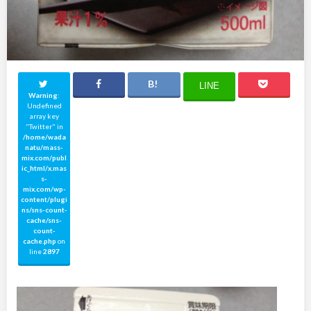
LINE
Warning
:
Undefined
array key
"Twitter" in
/home/wada
natu/mass-
mix.com/publ
ic_html/x.mas
s-
mix.com/wp-
content/plugi
ns/sns-count-
cache/sns-
count-
cache.php
on
line
2897