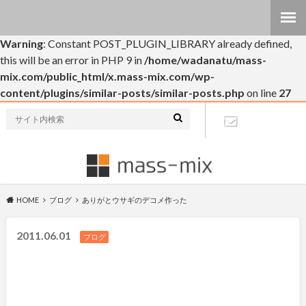
Warning
: Constant POST_PLUGIN_LIBRARY already defined,
this will be an error in PHP 9 in
/home/wadanatu/mass-
mix.com/public_html/x.mass-mix.com/wp-
content/plugins/similar-posts/similar-posts.php
on line
27
個人的なブログです(・∀・)
お問い合わ
せ
HOME
ブログ
ありがとウサギのデコメ作った
2011.06.01
ブログ