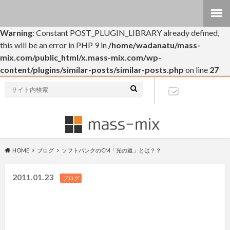
Warning
: Constant POST_PLUGIN_LIBRARY already defined,
this will be an error in PHP 9 in
/home/wadanatu/mass-
mix.com/public_html/x.mass-mix.com/wp-
content/plugins/similar-posts/similar-posts.php
on line
27
個人的なブログです(・∀・)
お問い合わ
せ
HOME
ブログ
ソフトバンクのCM「光の道」とは？？
2011.01.23
ブログ