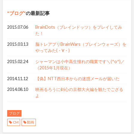
ブログ
の最新記事
2015.07.06
BrainDots（ブレインドッツ）をプレイしてみ
た！
2015.03.13
脳トレアプリBrainWars（ブレインウォーズ）を
やってみた(・∀・)
2015.02.24
シャーマンは小中高生憧れの職業です＼(^o^)／
（2015年1月現在）
2014.11.12
【偽】NTT西日本からの迷惑メールが届いた
2014.08.10
映画るろうに剣心の京都大火編を観たでござる
よ
ブログ
CM
動画