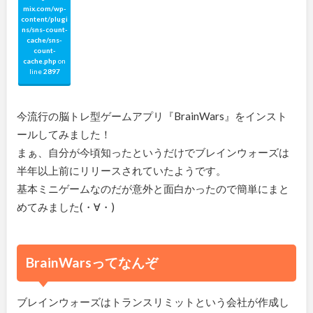
mix.com/wp-
content/plugi
ns/sns-count-
cache/sns-
count-
cache.php
on
line
2897
今流行の脳トレ型ゲームアプリ『BrainWars』をインスト
ールしてみました！
まぁ、自分が今頃知ったというだけでブレインウォーズは
半年以上前にリリースされていたようです。
基本ミニゲームなのだが意外と面白かったので簡単にまと
めてみました(・∀・)
BrainWarsってなんぞ
ブレインウォーズはトランスリミットという会社が作成し