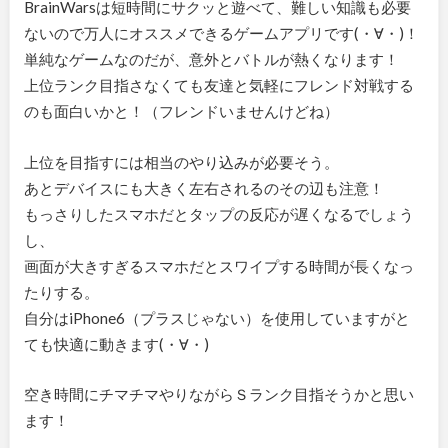
BrainWarsは短時間にサクッと遊べて、難しい知識も必要
ないので万人にオススメできるゲームアプリです(・∀・)！
単純なゲームなのだが、意外とバトルが熱くなります！
上位ランク目指さなくても友達と気軽にフレンド対戦する
のも面白いかと！（フレンドいませんけどね）
上位を目指すには相当のやり込みが必要そう。
あとデバイスにも大きく左右されるのその辺も注意！
もっさりしたスマホだとタップの反応が遅くなるでしょう
し、
画面が大きすぎるスマホだとスワイプする時間が長くなっ
たりする。
自分はiPhone6（プラスじゃない）を使用していますがと
ても快適に動きます(・∀・)
空き時間にチマチマやりながらＳランク目指そうかと思い
ます！