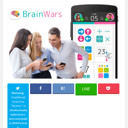
LINE
Warning
:
Undefined
array key
"Twitter" in
/home/wada
natu/mass-
mix.com/publ
ic_html/x.mas
s-