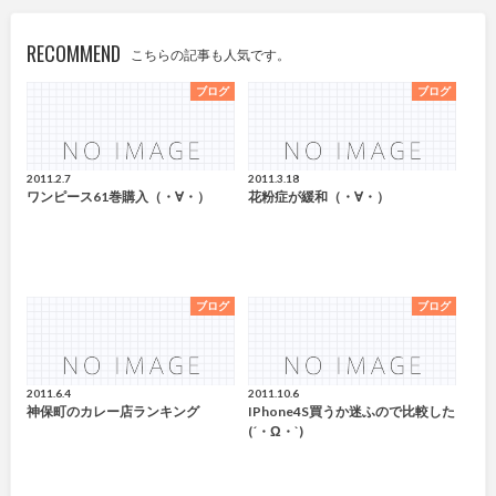
RECOMMEND
こちらの記事も人気です。
ブログ
ブログ
2011.2.7
2011.3.18
ワンピース61巻購入（・∀・）
花粉症が緩和（・∀・）
ブログ
ブログ
2011.6.4
2011.10.6
神保町のカレー店ランキング
IPhone4S買うか迷ふので比較した
(´・ω・`)