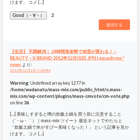
けます。 コメ […]
Good（・∀・）
2
返信する
【生活】 不調解消！ 24時間美姿勢で体型が変わる！ –
BEAUTY – X BRAND 2012年12月02日 夕刊 | aquadrops *
news
より:
2012年12月2日 5:00 PM
Warning
: Undefined array key 1277 in
/home/wadanatu/mass-mix.com/public_html/x.mass-
mix.com/wp-content/plugins/mass-cmvote/cm-vote.php
on line
36
[…] 美味しすぎると噂の炊飯土鍋を買う前に注意すること
（´・ω・｀）｜mass-mix ツイート 最近ネットでやたらと
「炊飯土鍋で米がすげー美味くなった！」 という記事を見か
けます。 コメ […]