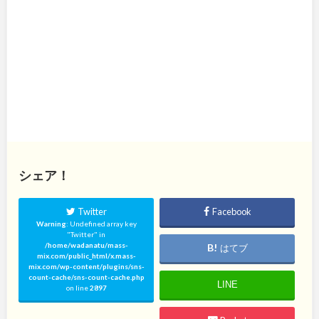
シェア！
Twitter
Facebook
Warning
: Undefined array key
"Twitter" in
/home/wadanatu/mass-
はてブ
mix.com/public_html/x.mass-
mix.com/wp-content/plugins/sns-
count-cache/sns-count-cache.php
LINE
on line
2897