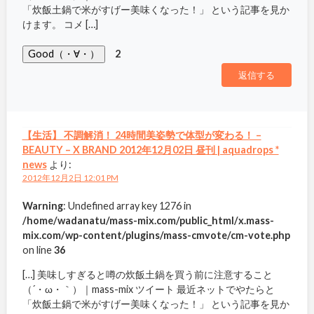
「炊飯土鍋で米がすげー美味くなった！」 という記事を見か
けます。 コメ […]
Good（・∀・）
2
返信する
【生活】 不調解消！ 24時間美姿勢で体型が変わる！ –
BEAUTY – X BRAND 2012年12月02日 昼刊 | aquadrops *
news
より:
2012年12月2日 12:01 PM
Warning
: Undefined array key 1276 in
/home/wadanatu/mass-mix.com/public_html/x.mass-
mix.com/wp-content/plugins/mass-cmvote/cm-vote.php
on line
36
[…] 美味しすぎると噂の炊飯土鍋を買う前に注意すること
（´・ω・｀）｜mass-mix ツイート 最近ネットでやたらと
「炊飯土鍋で米がすげー美味くなった！」 という記事を見か