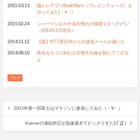
2015.03.13
脳トレアプリBrainWars（ブレインウォーズ）を
やってみた(・∀・)
2015.02.24
シャーマンは小中高生憧れの職業です＼(^o^)／
（2015年1月現在）
2014.11.12
【偽】NTT西日本からの迷惑メールが届いた
2014.08.10
映画るろうに剣心の京都大火編を観たでござる
よ
ブログ
2012年第一回富士山マラソンに参加してみた（・∀・）
Xserverの凍結対応が迅速過ぎてビックリすたΣ(ﾟДﾟ)