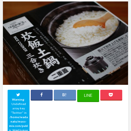
LINE
Warning
:
Undefined
array key
"Twitter" in
/home/wada
natu/mass-
mix.com/publ
ic_html/x.mas