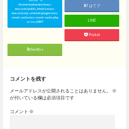
/home/wadanatu/mass-
はてブ
mix.com/public_html/x.mass-
mix.com/wp-content/plugins/sns-
count-cache/sns-count-cache.php
LINE
on line
2897
Pocket
feedly
6
コメントを残す
メールアドレスが公開されることはありません。
※
が付いている欄は必須項目です
コメント
※