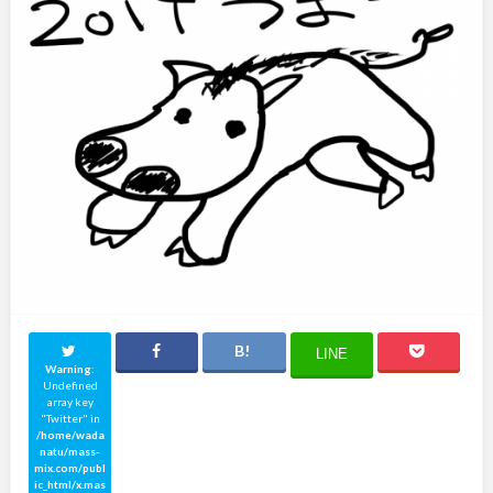
LINE
Warning
:
Undefined
array key
"Twitter" in
/home/wada
natu/mass-
mix.com/publ
ic_html/x.mas