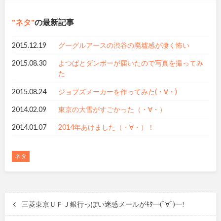
ネタ
の最新記事
2015.12.19
グーグルアースの渋谷の廃墟感が凄く怖い
2015.08.30
よつばとダンボーが届いたので写真を撮ってみ
た
2015.08.24
ジョブズメーカーを作ってみた(・∀・)
2014.02.09
東京の大雪がすごかった（・∀・）
2014.01.07
2014年あけました（・∀・）！
ネタ
三菱東京ＵＦＪ銀行っぽい迷惑メールがｷﾀ━(ﾟ∀ﾟ)━!