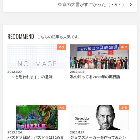
東京の大雪がすごかった（・∀・）
RECOMMEND
こちらの記事も人気です。
ネタ
ネタ
2012.8.27
2012.11.8
「～と思われます」の意味
私の知ってる2012年の流行語
ネタ
ネタ
2013.5.26
2015.8.24
パズドラ日記：パズドラはじめま
ジョブズメーカーを作ってみた(・