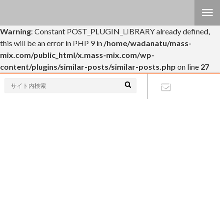
Warning
: Constant POST_PLUGIN_LIBRARY already defined,
this will be an error in PHP 9 in
/home/wadanatu/mass-
mix.com/public_html/x.mass-mix.com/wp-
content/plugins/similar-posts/similar-posts.php
on line
27
個人的なブログです(・∀・)
お問い合わ
せ