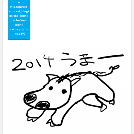
s-
mix.com/wp-
content/plugi
ns/sns-count-
cache/sns-
count-
cache.php
on
line
2897