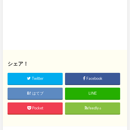
シェア！
Twitter
Facebook
はてブ
LINE
Pocket
feedly
6