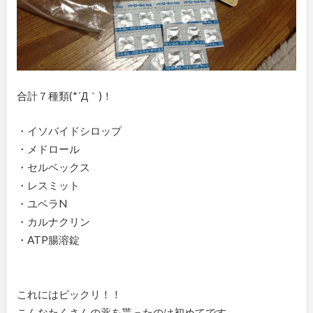
合計７種類(*´Д｀)！
・イソバイドシロップ
・メドロール
・セルベックス
・レスミット
・ユベラN
・カルナクリン
・ATP腸溶錠
これにはビックリ！！
こんなたくさんの薬を貰ったのは初めてです。。。