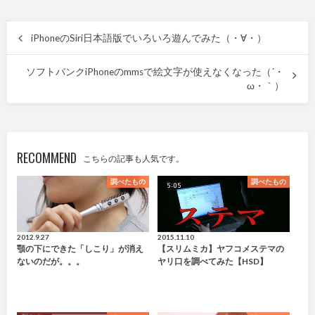
iPhoneのSiri日本語版でいろいろ遊んでみた（・∀・）
ソフトバンクiPhoneのmmsで絵文字が使えなくなった（´・
ω・｀）
RECOMMEND
こちらの記事も人気です。
調べたもの
調べたもの
2012.9.27
2015.11.10
顎の下にできた「しこり」が消え
【スリムミカ】ヤフコメステマの
ないのだが。。。
ヤリ口を調べてみた【HSD】