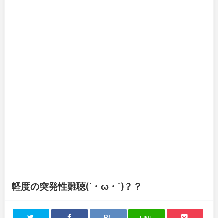
軽度の突発性難聴(´・ω・`)？？