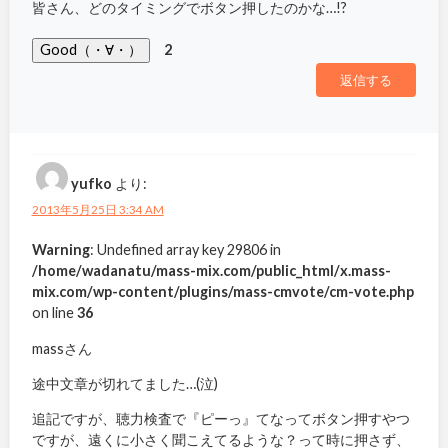
皆さん、どのタイミングでボタン押したのかな…!?
Good（・∀・）
2
返信する
yufko
より:
2013年5月25日 3:34 AM
Warning
: Undefined array key 29806 in
/home/wadanatu/mass-mix.com/public_html/x.mass-
mix.com/wp-content/plugins/mass-cmvote/cm-vote.php
on line
36
massさん
途中文章が切れてました…(泣)
追記ですが、聴力検査で『ピーっ』てなってボタン押すやつ
ですが、遠くに小さく聞こえてるような？って時に押さず、