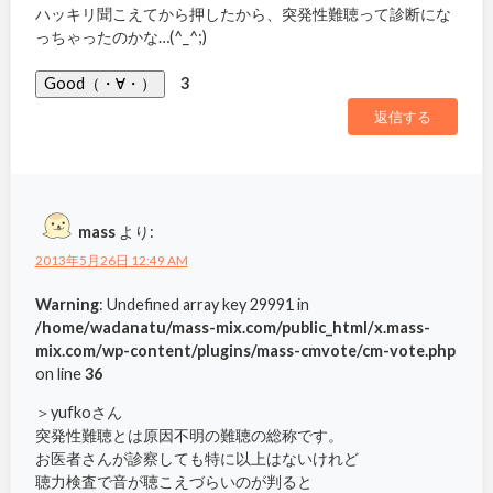
ハッキリ聞こえてから押したから、突発性難聴って診断にな
っちゃったのかな…(^_^;)
Good（・∀・）
3
返信する
mass
より:
2013年5月26日 12:49 AM
Warning
: Undefined array key 29991 in
/home/wadanatu/mass-mix.com/public_html/x.mass-
mix.com/wp-content/plugins/mass-cmvote/cm-vote.php
on line
36
＞yufkoさん
突発性難聴とは原因不明の難聴の総称です。
お医者さんが診察しても特に以上はないけれど
聴力検査で音が聴こえづらいのが判ると