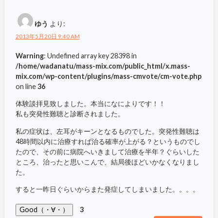
ゆう
より:
2013年5月20日 9:40 AM
Warning
: Undefined array key 28398 in
/home/wadanatu/mass-mix.com/public_html/x.mass-
mix.com/wp-content/plugins/mass-cmvote/cm-vote.php
on line
36
体験談拝見致しました。本当になによりです！！
私も突発性難聴と診断されました。
私の症状は、左耳がキーンとなるものでした。突発性難聴は
48時間以内に治療すれば治る確率が上がる？というものでし
たので、その前に病院へいきまして治療を半年？ぐらいした
ところ、治ったと思いこんで、結局後ほどいかなくなりまし
た。
すると一昨日ぐらいからまた発症してしまいました。。。。
Good（・∀・）
3