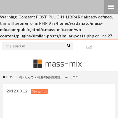
Warning
: Constant POST_PLUGIN_LIBRARY already defined,
this will be an error in PHP 9 in
/home/wadanatu/mass-
mix.com/public_html/x.mass-mix.com/wp-
content/plugins/similar-posts/similar-posts.php
on line
27
個人的なブログです(・∀・)
お問い合わ
せ
HOME
調べたもの
軽度の突発性難聴(´・ω・`)？？
2012.03.12
調べたもの