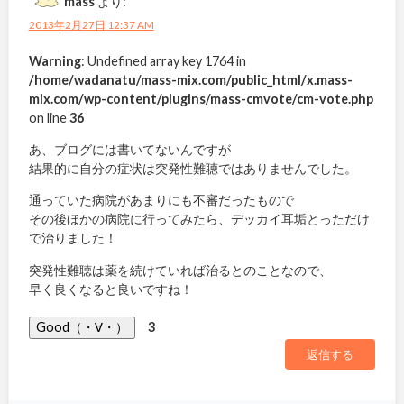
mass
より:
2013年2月27日 12:37 AM
Warning
: Undefined array key 1764 in
/home/wadanatu/mass-mix.com/public_html/x.mass-
mix.com/wp-content/plugins/mass-cmvote/cm-vote.php
on line
36
あ、ブログには書いてないんですが
結果的に自分の症状は突発性難聴ではありませんでした。
通っていた病院があまりにも不審だったもので
その後ほかの病院に行ってみたら、デッカイ耳垢とっただけ
で治りました！
突発性難聴は薬を続けていれば治るとのことなので、
早く良くなると良いですね！
Good（・∀・）
3
返信する