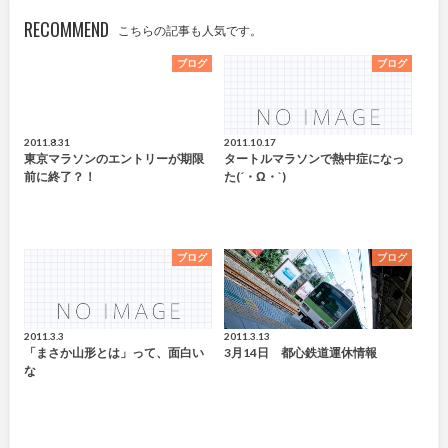
RECOMMEND
こちらの記事も人気です。
ブログ
ブログ
2011.8.31
2011.10.17
東京マラソンのエントリーが期限
タートルマラソンで熱中症になっ
前に終了？！
た(´・ω・`)
ブログ
ブログ
2011.3.3
2011.3.13
「まさか山形とは」って、面白い
3月14日 都心鉄道運休情報
な