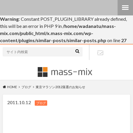
Warning
: Constant POST_PLUGIN_LIBRARY already defined,
this will be an error in PHP 9 in
/home/wadanatu/mass-
mix.com/public_html/x.mass-mix.com/wp-
content/plugins/similar-posts/similar-posts.php
on line
27
個人的なブログです(・∀・)
お問い合わ
せ
HOME
ブログ
東京マラソン2012落選のお知らせ
2011.10.12
ブログ