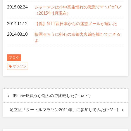
2015.02.24
シャーマンは小中高生憧れの職業です＼(^o^)／
（2015年1月現在）
2014.11.12
【偽】NTT西日本からの迷惑メールが届いた
2014.08.10
映画るろうに剣心の京都大火編を観たでござる
よ
ブログ
マラソン
iPhone4S買うか迷ふので比較した(´・ω・`)
足立区「タートルマラソン2011年」に参加してみた(・∀・)