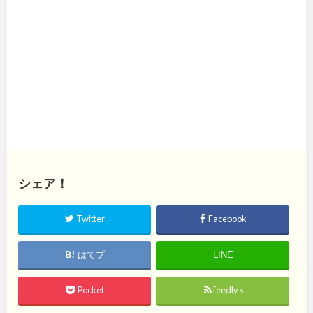
シェア！
Twitter
Facebook
はてブ
LINE
Pocket
feedly
6