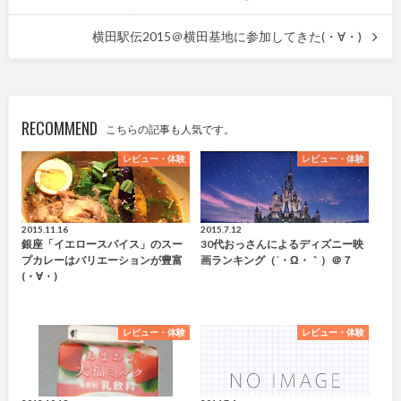
横田駅伝2015＠横田基地に参加してきた(・∀・)
RECOMMEND
こちらの記事も人気です。
レビュー・体験
レビュー・体験
2015.11.16
2015.7.12
銀座「イエロースパイス」のスー
30代おっさんによるディズニー映
プカレーはバリエーションが豊富
画ランキング（´・ω・｀）＠７
(・∀・)
レビュー・体験
レビュー・体験