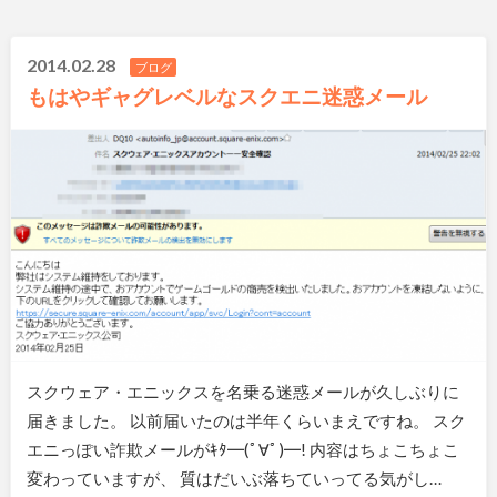
2014.02.28
ブログ
もはやギャグレベルなスクエニ迷惑メール
スクウェア・エニックスを名乗る迷惑メールが久しぶりに
届きました。 以前届いたのは半年くらいまえですね。 スク
エニっぽい詐欺メールがｷﾀ━(ﾟ∀ﾟ)━! 内容はちょこちょこ
変わっていますが、 質はだいぶ落ちていってる気がし…