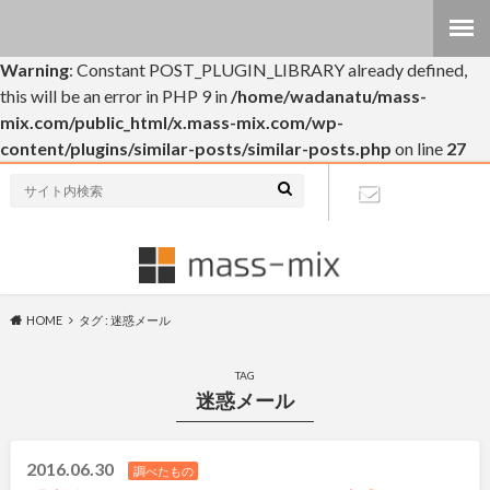
Warning
: Constant POST_PLUGIN_LIBRARY already defined,
this will be an error in PHP 9 in
/home/wadanatu/mass-
mix.com/public_html/x.mass-mix.com/wp-
content/plugins/similar-posts/similar-posts.php
on line
27
個人的なブログです(・∀・)
お問い合わ
せ
HOME
タグ : 迷惑メール
TAG
迷惑メール
2016.06.30
調べたもの