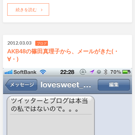
続きを読む
2012.03.03
ブログ
AKB48の篠田真理子から、メールがきた(・
∀・)