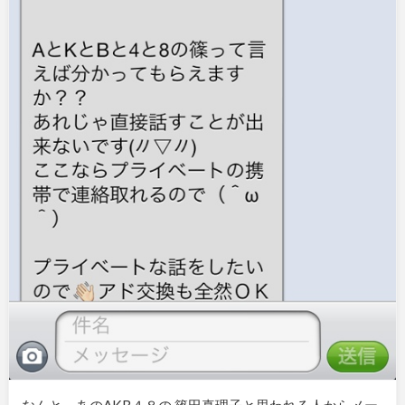
なんと、あのAKB４８の 篠田真理子と思われる人からメー