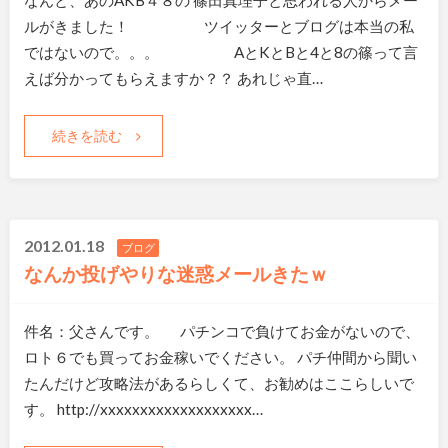
ルがきました！ ツイッターとブログは本当の私
ではないので。。。 AとKとBと4と8の篠って言
えば分かってもらえますか？？ あれじゃ直…
続きを読む
2012.01.18
ブログ
なんか投げやりな迷惑メールきたｗ
件名：父さんです。 パチンコで負けてお金がないので、
ロト６でも買ってお金稼いでください。 パチ仲間から聞い
たんだけど攻略法があるらしくて、お勧めはここらしいで
す。 http://xxxxxxxxxxxxxxxxxxx…