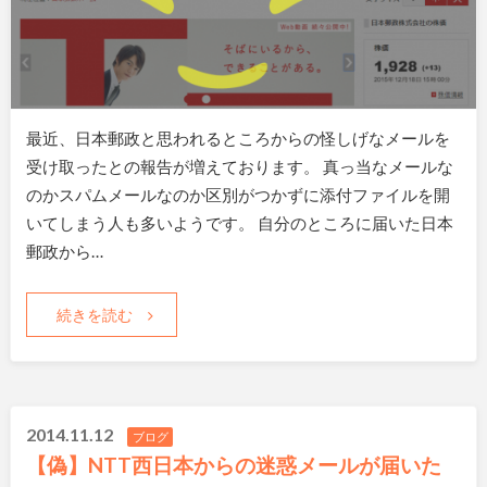
最近、日本郵政と思われるところからの怪しげなメールを
受け取ったとの報告が増えております。 真っ当なメールな
のかスパムメールなのか区別がつかずに添付ファイルを開
いてしまう人も多いようです。 自分のところに届いた日本
郵政から…
続きを読む
2014.11.12
ブログ
【偽】NTT西日本からの迷惑メールが届いた