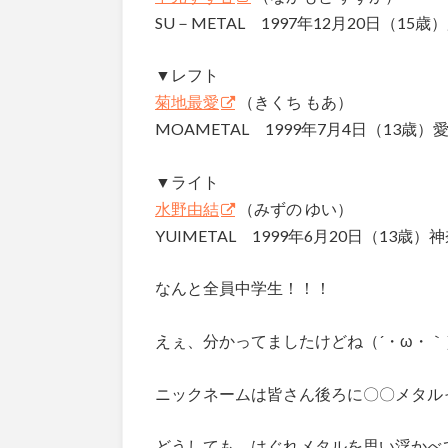
SU－METAL 1997年12月20日（15歳）
▼レフト
菊地最愛
（きくち もあ）
MOAMETAL 1999年7月4日（13歳）愛
▼ライト
水野由結
（みずの ゆい）
YUIMETAL 1999年6月20日（13歳）
なんと全員中学生！！！
えぇ、分かってましたけどね（´・ω・｀
ニックネームは皆さん後ろに〇〇メタル
どうしても、はぐれメタルを思い浮かべ