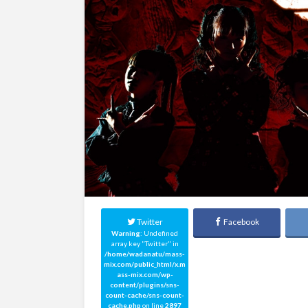
Twitter
Facebook
Warning
: Undefined
array key "Twitter" in
/home/wadanatu/mass-
mix.com/public_html/x.m
ass-mix.com/wp-
content/plugins/sns-
count-cache/sns-count-
cache.php
on line
2897