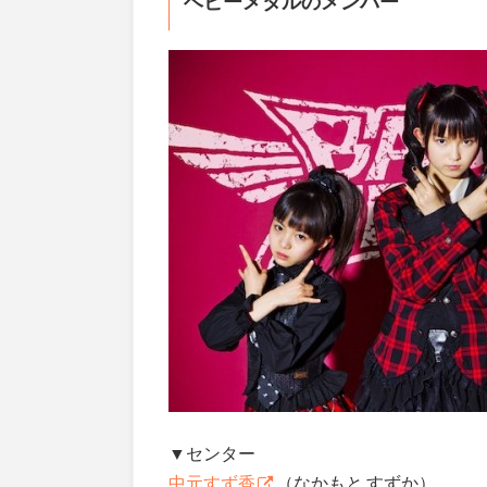
ベビーメタルのメンバー
▼センター
中元すず香
（なかもと すずか）