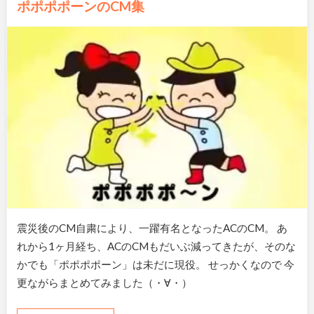
ポポポポーンのCM集
震災後のCM自粛により、一躍有名となったACのCM。 あ
れから1ヶ月経ち、ACのCMもだいぶ減ってきたが、そのな
かでも「ポポポポーン」は未だに現役。 せっかくなので 今
更ながらまとめてみました（・∀・）