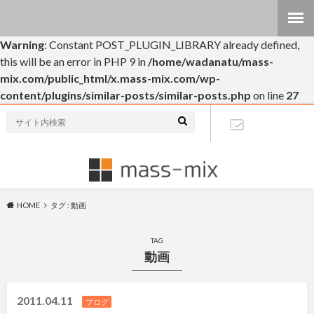
Warning
: Constant POST_PLUGIN_LIBRARY already defined,
this will be an error in PHP 9 in
/home/wadanatu/mass-
mix.com/public_html/x.mass-mix.com/wp-
content/plugins/similar-posts/similar-posts.php
on line
27
個人的なブログです(・∀・)
お問い合わ
せ
HOME
タグ : 動画
TAG
動画
2011.04.11
ブログ