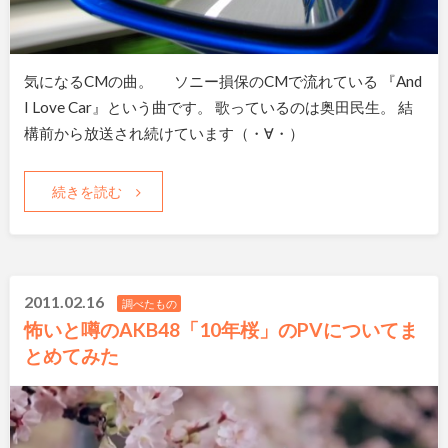
気になるCMの曲。 ソニー損保のCMで流れている 『And
I Love Car』という曲です。 歌っているのは奥田民生。 結
構前から放送され続けています（・∀・）
続きを読む
2011.02.16
調べたもの
怖いと噂のAKB48「10年桜」のPVについてま
とめてみた